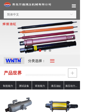
끀
简体中文
ꀅ
끀
分类选择：
产品世界
ꄶ
制造能力
测试设备
研发能力
液压油缸
液压动力单元